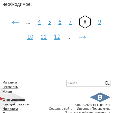
необходимое.
Страницы
4
5
6
7
9
8
…
‹
предыдущая
10
11
12
…
следующа
›
Форма поиска
Поиск
Магазины
Рестораны
Услуги
О комплексе
Как добраться
2006-
2026 © ТК «Гранит»
Новости
Создание сайта
— Интернет Перспектива
Политика конфиденциальности