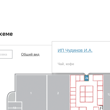
схеме
ИП Чудинов И.А.
овка
Общий вид
Чай, кофе