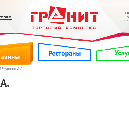
ТК
торам
Е
9:
Услу
Рестораны
газины
 Чудинов И.А.
А.