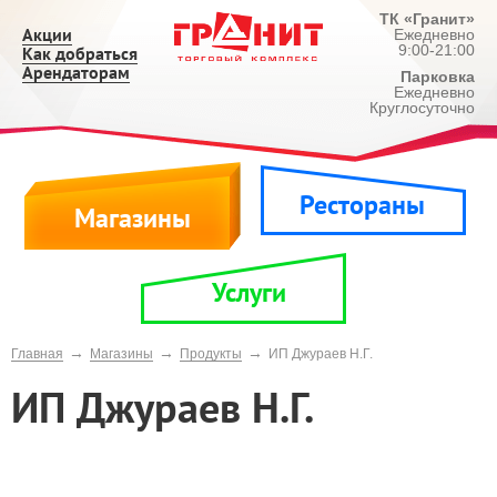
ТК «Гранит»
Акции
Ежедневно
9:00-21:00
Как добраться
Арендаторам
Парковка
Ежедневно
Круглосуточно
Рестораны
Магазины
Услуги
→
→
→
Главная
Магазины
Продукты
ИП Джураев Н.Г.
ИП Джураев Н.Г.